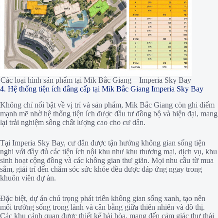
Các loại hình sản phẩm tại Mik Bắc Giang – Imperia Sky Bay
4. Hệ thống tiện ích đẳng cấp tại Mik Bắc Giang Imperia Sky Bay
Không chỉ nổi bật về vị trí và sản phẩm, Mik Bắc Giang còn ghi điểm
mạnh mẽ nhờ hệ thống tiện ích được đầu tư đồng bộ và hiện đại, mang
lại trải nghiệm sống chất lượng cao cho cư dân.
Tại Imperia Sky Bay, cư dân được tận hưởng không gian sống tiện
nghi với đầy đủ các tiện ích nội khu như khu thương mại, dịch vụ, khu
sinh hoạt cộng đồng và các không gian thư giãn. Mọi nhu cầu từ mua
sắm, giải trí đến chăm sóc sức khỏe đều được đáp ứng ngay trong
khuôn viên dự án.
Đặc biệt, dự án chú trọng phát triển không gian sống xanh, tạo nên
môi trường sống trong lành và cân bằng giữa thiên nhiên và đô thị.
Các khu cảnh quan được thiết kế hài hòa, mang đến cảm giác thư thái