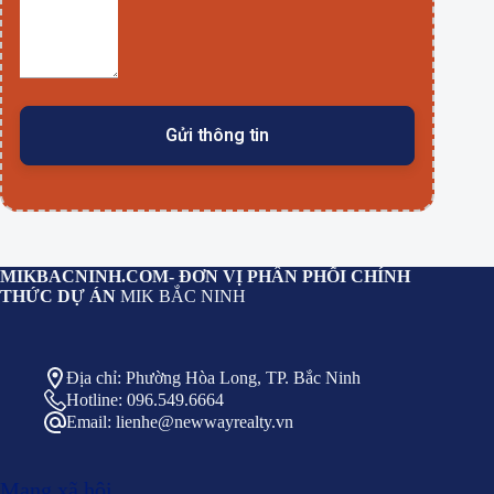
MIKBACNINH.COM
- ĐƠN VỊ PHÂN PHỐI CHÍNH
THỨC DỰ ÁN
MIK BẮC NINH
Địa chỉ: Phường Hòa Long, TP. Bắc Ninh
Hotline: 096.549.6664
Email: lienhe@newwayrealty.vn
Mạng xã hội