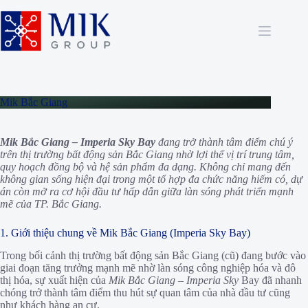
Chuyển
đến
phần
nội
dung
Mik Bắc Giang
Mik Bắc Giang – Imperia Sky Bay
đang trở thành tâm điểm chú ý
trên thị trường bất động sản Bắc Giang nhờ lợi thế vị trí trung tâm,
quy hoạch đồng bộ và hệ sản phẩm đa dạng. Không chỉ mang đến
không gian sống hiện đại trong một tổ hợp đa chức năng hiếm có, dự
án còn mở ra cơ hội đầu tư hấp dẫn giữa làn sóng phát triển mạnh
mẽ của TP. Bắc Giang.
1. Giới thiệu chung về Mik Bắc Giang (Imperia Sky Bay)
Trong bối cảnh thị trường bất động sản Bắc Giang (cũ) đang bước vào
giai đoạn tăng trưởng mạnh mẽ nhờ làn sóng công nghiệp hóa và đô
thị hóa, sự xuất hiện của
Mik Bắc Giang – Imperia Sky
Bay đã nhanh
chóng trở thành tâm điểm thu hút sự quan tâm của nhà đầu tư cũng
như khách hàng an cư.