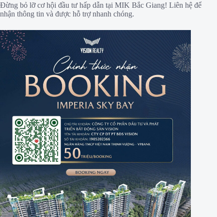
Đừng bỏ lỡ cơ hội đầu tư hấp dẫn tại MIK Bắc Giang! Liên hệ để
nhận thông tin và được hỗ trợ nhanh chóng.