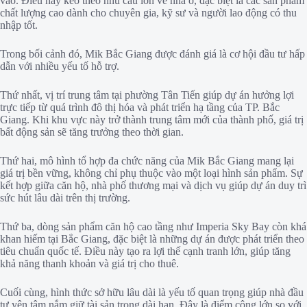
vào. Điều này kéo theo nhu cầu lớn về nhà ở, đặc biệt là các sản phẩm
chất lượng cao dành cho chuyên gia, kỹ sư và người lao động có thu
nhập tốt.
Trong bối cảnh đó, Mik Bắc Giang được đánh giá là cơ hội đầu tư hấp
dẫn với nhiều yếu tố hỗ trợ.
Thứ nhất, vị trí trung tâm tại phường Tân Tiến giúp dự án hưởng lợi
trực tiếp từ quá trình đô thị hóa và phát triển hạ tầng của TP. Bắc
Giang. Khi khu vực này trở thành trung tâm mới của thành phố, giá trị
bất động sản sẽ tăng trưởng theo thời gian.
Thứ hai, mô hình tổ hợp đa chức năng của Mik Bắc Giang mang lại
giá trị bền vững, không chỉ phụ thuộc vào một loại hình sản phẩm. Sự
kết hợp giữa căn hộ, nhà phố thương mại và dịch vụ giúp dự án duy trì
sức hút lâu dài trên thị trường.
Thứ ba, dòng sản phẩm căn hộ cao tầng như Imperia Sky Bay còn khá
khan hiếm tại Bắc Giang, đặc biệt là những dự án được phát triển theo
tiêu chuẩn quốc tế. Điều này tạo ra lợi thế cạnh tranh lớn, giúp tăng
khả năng thanh khoản và giá trị cho thuê.
Cuối cùng, hình thức sở hữu lâu dài là yếu tố quan trọng giúp nhà đầu
tư yên tâm nắm giữ tài sản trong dài hạn. Đây là điểm cộng lớn so với