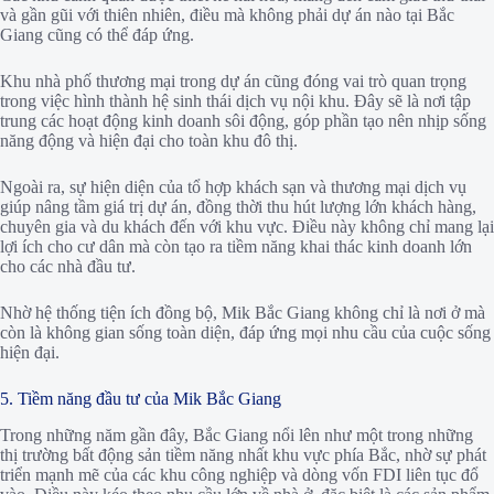
và gần gũi với thiên nhiên, điều mà không phải dự án nào tại Bắc
Giang cũng có thể đáp ứng.
Khu nhà phố thương mại trong dự án cũng đóng vai trò quan trọng
trong việc hình thành hệ sinh thái dịch vụ nội khu. Đây sẽ là nơi tập
trung các hoạt động kinh doanh sôi động, góp phần tạo nên nhịp sống
năng động và hiện đại cho toàn khu đô thị.
Ngoài ra, sự hiện diện của tổ hợp khách sạn và thương mại dịch vụ
giúp nâng tầm giá trị dự án, đồng thời thu hút lượng lớn khách hàng,
chuyên gia và du khách đến với khu vực. Điều này không chỉ mang lại
lợi ích cho cư dân mà còn tạo ra tiềm năng khai thác kinh doanh lớn
cho các nhà đầu tư.
Nhờ hệ thống tiện ích đồng bộ, Mik Bắc Giang không chỉ là nơi ở mà
còn là không gian sống toàn diện, đáp ứng mọi nhu cầu của cuộc sống
hiện đại.
5. Tiềm năng đầu tư của Mik Bắc Giang
Trong những năm gần đây, Bắc Giang nổi lên như một trong những
thị trường bất động sản tiềm năng nhất khu vực phía Bắc, nhờ sự phát
triển mạnh mẽ của các khu công nghiệp và dòng vốn FDI liên tục đổ