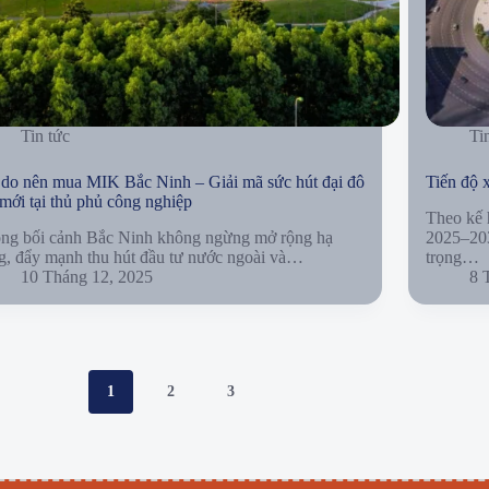
Tin tức
Ti
 do nên mua MIK Bắc Ninh – Giải mã sức hút đại đô
Tiến độ
 mới tại thủ phủ công nghiệp
Theo kế 
ong bối cảnh Bắc Ninh không ngừng mở rộng hạ
2025–203
g, đẩy mạnh thu hút đầu tư nước ngoài và…
trọng…
10 Tháng 12, 2025
8 
1
2
3