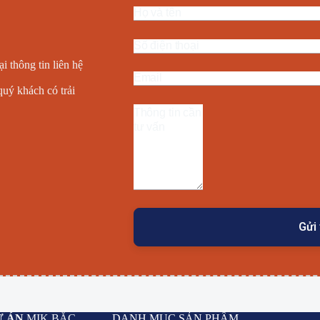
i thông tin liên hệ
quý khách có trải
Ự ÁN
MIK BẮC
DANH MỤC SẢN PHẨM