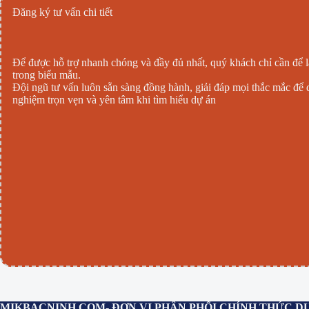
Đăng ký tư vấn chi tiết
Để được hỗ trợ nhanh chóng và đầy đủ nhất, quý khách chỉ cần để lạ
trong biểu mẫu.
Đội ngũ tư vấn luôn sẵn sàng đồng hành, giải đáp mọi thắc mắc để 
nghiệm trọn vẹn và yên tâm khi tìm hiểu dự án
MIKBACNINH.COM
- ĐƠN VỊ PHÂN PHỐI CHÍNH THỨC D