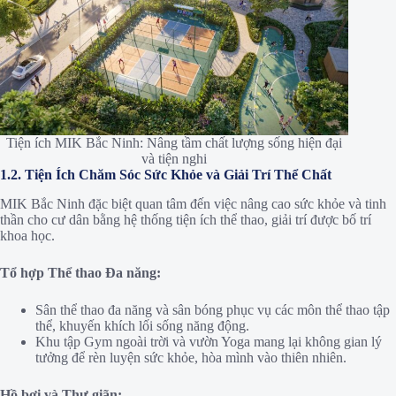
Tiện ích MIK Bắc Ninh: Nâng tầm chất lượng sống hiện đại
và tiện nghi
1.2. Tiện Ích Chăm Sóc Sức Khỏe và Giải Trí Thể Chất
MIK Bắc Ninh đặc biệt quan tâm đến việc nâng cao sức khỏe và tinh
thần cho cư dân bằng hệ thống tiện ích thể thao, giải trí được bố trí
khoa học.
Tổ hợp Thể thao Đa năng:
Sân thể thao đa năng
và
sân bóng
phục vụ các môn thể thao tập
thể, khuyến khích lối sống năng động.
Khu tập Gym ngoài trời
và
vườn Yoga
mang lại không gian lý
tưởng để rèn luyện sức khỏe, hòa mình vào thiên nhiên.
Hồ bơi và Thư giãn: