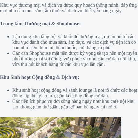
Khu vực thương mại và dịch vụ được quy hoạch thông minh, đáp ứng
mọi nhu cầu mua sắm, ẩm thực và dịch vụ thiết yếu hàng ngày.
Trung tâm Thương mại & Shophouse:
Tận dụng khu tầng trệt và khối đế thương mại, dự án bố trí các
khu vực dành cho mua sắm, ẩm thực, và các dịch vụ tiện ích cơ
bản như siêu thị mini, tiệm thuốc, cửa hàng cà phê.
Các căn Shophouse mặt tiền được kỳ vọng sẽ tạo nên một tuyến
phố thương mại sôi động, vừa phục vụ nhu cầu cư dân nội khu,
vừa thu hút khách hàng từ các khu vực lân cận.
Khu Sinh hoạt Cộng đồng & Dịch vụ:
Khu sinh hoạt cộng đồng
và
sảnh lounge
là nơi tổ chức các hoạt
động tập thể, giao lưu, gắn kết cộng đồng cư dân.
Các tiện ích phục vụ đời sống hàng ngày như
khu cafe nội khu
tạo không gian thư giãn, gặp gỡ bạn bè ngay tại nơi ở.