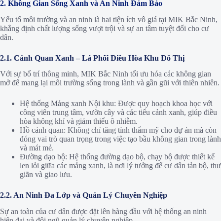
2. Không Gian Sống Xanh và An Ninh Đảm Bảo
Yếu tố môi trường và an ninh là hai tiện ích vô giá tại MIK Bắc Ninh,
khẳng định chất lượng sống vượt trội và sự an tâm tuyệt đối cho cư
dân.
2.1. Cảnh Quan Xanh – Lá Phổi Điều Hòa Khu Đô Thị
Với sự bố trí thông minh, MIK Bắc Ninh tối ưu hóa các không gian
mở để mang lại môi trường sống trong lành và gần gũi với thiên nhiên.
Hệ thống Mảng xanh Nội khu:
Được quy hoạch khoa học với
công viên trung tâm, vườn cây
và các tiểu cảnh xanh, giúp điều
hòa không khí và giảm thiểu ô nhiễm.
Hồ cảnh quan:
Không chỉ tăng tính thẩm mỹ cho dự án mà còn
đóng vai trò quan trọng trong việc tạo
bầu không gian trong lành
và mát mẻ.
Đường dạo bộ:
Hệ thống đường dạo bộ, chạy bộ được thiết kế
len lỏi giữa các mảng xanh, là nơi lý tưởng để cư dân tản bộ, thư
giãn và giao lưu.
2.2. An Ninh Đa Lớp và Quản Lý Chuyên Nghiệp
Sự an toàn của cư dân được đặt lên hàng đầu với hệ thống an ninh
hiện đại và đội ngũ quản lý chuyên nghiệp.