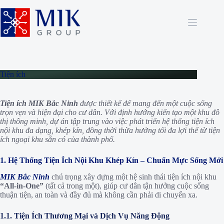
Chuyển
đến
phần
nội
dung
Tiện ích
Tiện ích MIK Bắc Ninh
được thiết kế để mang đến một cuộc sống
trọn vẹn và hiện đại cho cư dân. Với định hướng kiến tạo một khu đô
thị thông minh, dự án tập trung vào việc phát triển hệ thống
tiện ích
nội khu
đa dạng, khép kín, đồng thời thừa hưởng tối đa lợi thế từ
tiện
ích ngoại khu
sẵn có của thành phố.
1. Hệ Thống Tiện Ích Nội Khu Khép Kín – Chuẩn Mực Sống Mới
MIK Bắc Ninh
chú trọng xây dựng một hệ sinh thái tiện ích nội khu
“All-in-One”
(tất cả trong một), giúp cư dân tận hưởng cuộc sống
thuận tiện, an toàn và đầy đủ mà không cần phải di chuyển xa.
1.1. Tiện Ích Thương Mại và Dịch Vụ Năng Động