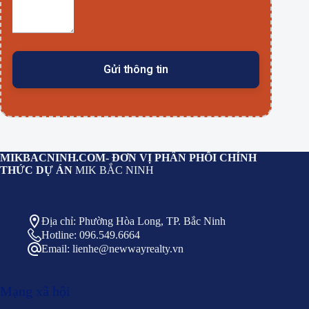
MIKBACNINH.COM
- ĐƠN VỊ PHÂN PHỐI CHÍNH
THỨC DỰ ÁN
MIK BẮC NINH
Địa chỉ: Phường Hòa Long, TP. Bắc Ninh
Hotline: 096.549.6664
Email: lienhe@newwayrealty.vn
Mạng xã hội