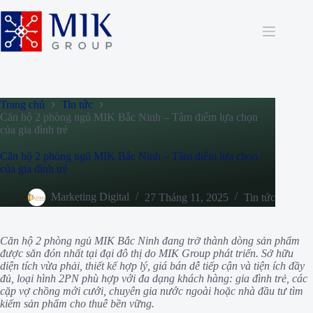
Chuyển
đến
phần
nội
dung
Trang chủ
Tin tức
Căn hộ 2 phòng ngủ MIK Bắc Ninh – Tâm điểm lựa chọn
của gia đình trẻ
Căn hộ 2 phòng ngủ MIK Bắc Ninh – Tâm điểm lựa chọn
của gia đình trẻ
Marketing Digital
27 Tháng 11, 2025
Tin tức
Căn hộ 2 phòng ngủ MIK Bắc Ninh đang trở thành dòng sản phẩm
được săn đón nhất tại đại đô thị do MIK Group phát triển. Sở hữu
diện tích vừa phải, thiết kế hợp lý, giá bán dễ tiếp cận và tiện ích đầy
đủ, loại hình 2PN phù hợp với đa dạng khách hàng: gia đình trẻ, các
cặp vợ chồng mới cưới, chuyên gia nước ngoài hoặc nhà đầu tư tìm
kiếm sản phẩm cho thuê bền vững.