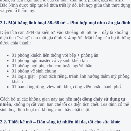
Bắc Ninh được tiếp tục kế thừa triết lý đó, kết hợp giữa tính thực dụng
và yếu tố thẩm mỹ.
2.1. Mặt bằng linh hoạt 58–68 m² – Phù hợp mọi nhu cầu gia đình
Diện tích căn 2PN dự kiến rơi vào khoảng 58–68 m² – đây là khoảng
diện tích “vàng” cho một gia đình 3–4 người. Mặt bằng căn hộ thường
được chia thành:
01 phòng khách liên thông với bếp + phòng ăn
01 phòng ngủ master có vệ sinh khép kín
01 phòng ngủ phụ cho con hoặc người thân
01 phòng vệ sinh chung
01 logia giặt – phơi tách riêng, tránh ảnh hưởng thẩm mỹ phòng
khách
01 ban công rộng, view nội khu, công viên hoặc thành phố
Cách bố trí các không gian này tạo nên
một dòng chảy sử dụng tự
nhiên
, không bị cắt vụn, hạn chế tối đa diện tích chết. Gia đình có thể
sinh hoạt linh hoạt mà không cảm thấy chật chội.
2.2. Thiết kế mở – Đón sáng tự nhiên tối đa, tốt cho sức khỏe