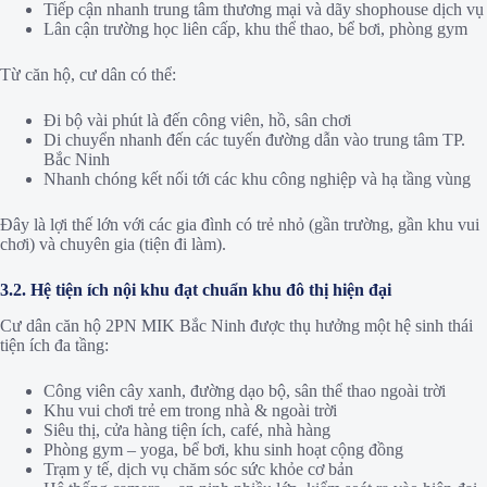
Tiếp cận nhanh trung tâm thương mại và dãy shophouse dịch vụ
Lân cận trường học liên cấp, khu thể thao, bể bơi, phòng gym
Từ căn hộ, cư dân có thể:
Đi bộ vài phút là đến công viên, hồ, sân chơi
Di chuyển nhanh đến các tuyến đường dẫn vào trung tâm TP.
Bắc Ninh
Nhanh chóng kết nối tới các khu công nghiệp và hạ tầng vùng
Đây là lợi thế lớn với các gia đình có trẻ nhỏ (gần trường, gần khu vui
chơi) và chuyên gia (tiện đi làm).
3.2. Hệ tiện ích nội khu đạt chuẩn khu đô thị hiện đại
Cư dân căn hộ 2PN MIK Bắc Ninh được thụ hưởng một hệ sinh thái
tiện ích đa tầng:
Công viên cây xanh, đường dạo bộ, sân thể thao ngoài trời
Khu vui chơi trẻ em trong nhà & ngoài trời
Siêu thị, cửa hàng tiện ích, café, nhà hàng
Phòng gym – yoga, bể bơi, khu sinh hoạt cộng đồng
Trạm y tế, dịch vụ chăm sóc sức khỏe cơ bản