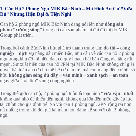
1. Căn Hộ 2 Phòng Ngủ MIK Bắc Ninh – Mô Hình An Cư “Vừa
Đủ” Nhưng Hiện Đại & Tiện Nghi
Căn hộ 2 phòng ngủ MIK Bắc Ninh đang nổi lên như
dòng sản
phẩm “xương sống”
trong cơ cấu sản phẩm tại đại đô thị do MIK
Group phát triển.
Trong bối cảnh Bắc Ninh bứt phá trở thành trung tâm
đô thị – công
nghiệp – dịch vụ
hàng đầu miền Bắc, nhu cầu về các căn hộ 2 phòng
ngủ trong khu đô thị hiện đại, có quy hoạch bài bản đang gia tăng rất
mạnh. Sự xuất hiện của căn hộ 2PN tại MIK Bắc Ninh không chỉ giải
quyết bài toán an cư cho thế hệ cư dân trẻ, mà còn mang đến cơ hội sở
hữu
không gian sống đủ đầy – văn minh – xanh sạch – an toàn
ngay giữa “trái tim” vùng công nghiệp.
Trong thế giới căn hộ, 2 phòng ngủ luôn là loại hình
“vừa vặn” nhất
:
không quá nhỏ để thiếu tiện nghi, không quá lớn đến mức gây áp lực
tài chính cho gia đình trẻ. So với căn 1 phòng ngủ, 2PN rộng rãi hơn
rất nhiều; trong khi đó, giá lại mềm hơn đáng kể so với căn 3 phòng
ngủ.