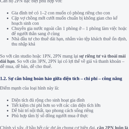
Căn hộ 2PN đặc biệt phù hợp với:
Gia đình trẻ có 1–2 con muốn có phòng riêng cho con
Cặp vợ chồng mới cưới muốn chuẩn bị không gian cho kế
hoạch sinh con
Chuyên gia nước ngoài cần 1 phòng ở – 1 phòng làm việc hoặc
để người thân sang ở cùng
Nhà đầu tư cho thuê dài hạn, nhắm vào tệp khách thuê ổn định,
thu nhập khá
So với căn studio hoặc 1PN, 2PN mang lại
sự riêng tư và thoải mái
dài hạn
. So với căn 3PN, 2PN lại có lợi thế về giá và thanh khoản –
dễ mua, dễ bán, dễ cho thuê.
1.2. Sự cân bằng hoàn hảo giữa diện tích – chi phí – công năng
Điểm mạnh của loại hình này là:
Diện tích đủ rộng cho sinh hoạt gia đình
Tiết kiệm chi phí hơn so với các căn diện tích lớn
Dễ bài trí nội thất, tạo phong cách sống riêng
Phù hợp tâm lý số đông người mua ở thực
Chính vì vậy, ở hầu hết các dự án chung cư hiện đại,
căn 2PN luôn là