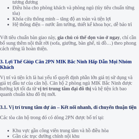
tương đương
Điều hòa cho phòng khách và phòng ngủ (tùy tiêu chuẩn từng
tòa)
Khóa cửa thông minh – tăng độ an toàn và tiện lợi
Hệ thống điện – nước âm tường, thiết kế khoa học, dễ bảo trì
Với tiêu chuẩn bàn giao này,
gia chủ có thể dọn vào ở ngay
, chỉ cần
bổ sung thêm nội thất rời (sofa, giường, bàn ghế, tủ đồ…) theo phong
cách riêng là hoàn thiện.
3. Lợi Thế Giúp Căn 2PN MIK Bắc Ninh Hấp Dẫn Mọi Nhóm
Khách
Vị trí và tiện ích là hai yếu tố quyết định phần lớn giá trị sử dụng và
giá trị đầu tư của căn hộ. Căn hộ 2 phòng ngủ MIK Bắc Ninh được
hưởng lợi tối đa từ
vị trí trung tâm đại đô thị
và hệ tiện ích bao
quanh chuẩn khu đô thị mới.
3.1. Vị trí trung tâm dự án – Kết nối nhanh, di chuyển thuận tiện
Các tòa căn hộ trong đó có dòng 2PN được bố trí tại:
Khu vực gần công viên trung tâm và hồ điều hòa
Gần các trục đường chính nội khu