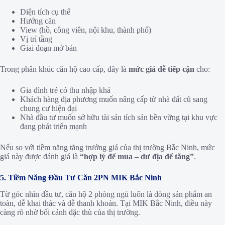
Diện tích cụ thể
Hướng căn
View (hồ, công viên, nội khu, thành phố)
Vị trí tầng
Giai đoạn mở bán
Trong phân khúc căn hộ cao cấp, đây là
mức giá dễ tiếp cận
cho:
Gia đình trẻ có thu nhập khá
Khách hàng địa phương muốn nâng cấp từ nhà đất cũ sang
chung cư hiện đại
Nhà đầu tư muốn sở hữu tài sản tích sản bền vững tại khu vực
đang phát triển mạnh
Nếu so với tiềm năng tăng trưởng giá của thị trường Bắc Ninh, mức
giá này được đánh giá là
“hợp lý để mua – dư địa để tăng”
.
5. Tiềm Năng Đầu Tư Căn 2PN MIK Bắc Ninh
Từ góc nhìn đầu tư, căn hộ 2 phòng ngủ luôn là dòng sản phẩm an
toàn, dễ khai thác và dễ thanh khoản. Tại MIK Bắc Ninh, điều này
càng rõ nhờ bối cảnh đặc thù của thị trường.