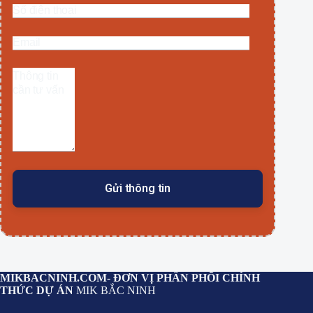
MIKBACNINH.COM
- ĐƠN VỊ PHÂN PHỐI CHÍNH
THỨC DỰ ÁN
MIK BẮC NINH