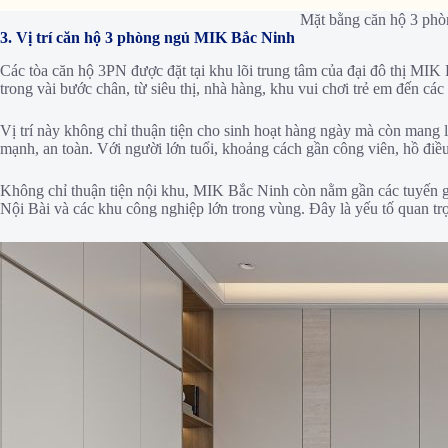
Mặt bằng căn hộ 3 ph
3. Vị trí căn hộ 3 phòng ngủ MIK Bắc Ninh
Các tòa căn hộ 3PN được đặt tại khu lõi trung tâm của đại đô thị MIK 
trong vài bước chân, từ siêu thị, nhà hàng, khu vui chơi trẻ em đến các 
Vị trí này không chỉ thuận tiện cho sinh hoạt hàng ngày mà còn mang lạ
mạnh, an toàn. Với người lớn tuổi, khoảng cách gần công viên, hồ điều
Không chỉ thuận tiện nội khu, MIK Bắc Ninh còn nằm gần các tuyến 
Nội Bài và các khu công nghiệp lớn trong vùng. Đây là yếu tố quan t