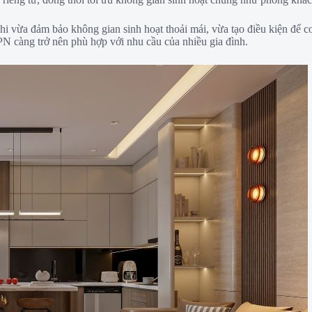
hi vừa đảm bảo không gian sinh hoạt thoải mái, vừa tạo điều kiện để co
PN càng trở nên phù hợp với nhu cầu của nhiều gia đình.