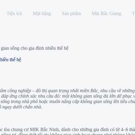
Tiện ích
Mặt bằng
Sản phẩm
Mik Bắc Giang
T
an sống cho gia đình nhiều thế hệ
hiều thế hệ
 công nghiệp – đô thị quan trọng nhất miền Bắc, nhu cầu về những khô
đáp ứng chính xác nhu cầu đó: một không gian sống đủ lớn để phục v
 sống trong nhà phố hoặc muốn nâng cấp không gian sống lên tiêu ch
bộ ngay dưới chân nhà.
c tòa chung cư MIK Bắc Ninh, dành cho những gia đình có từ 4–6 thà
sự riêng tư, đồng thời tối ưu không gian sinh hoạt chung như phòng khá