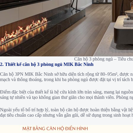
Căn hộ 3 phòng ngủ – Tiêu chu
2. Thiết kế căn hộ 3 phòng ngủ MIK Bắc Ninh
Căn hộ 3PN MIK Bắc Ninh sở hữu diện tích rộng từ 80–95m², được nghi
mạch và thông thoáng, trong khi ba phòng ngủ được đặt tại vị trí tách 
Điểm đặc biệt của thiết kế là hệ cửa kính lớn tràn sáng, mang lại nguồ
sáng tự nhiên và tạo không gian thư giãn cho mọi thành viên. Phòng ng
Ngoài yếu tố bố trí hợp lý, toàn bộ căn hộ được hoàn thiện bằng vật li
đạt tiêu chuẩn cao cấp nhưng vẫn gần gũi, dễ sử dụng trong sinh hoạt 