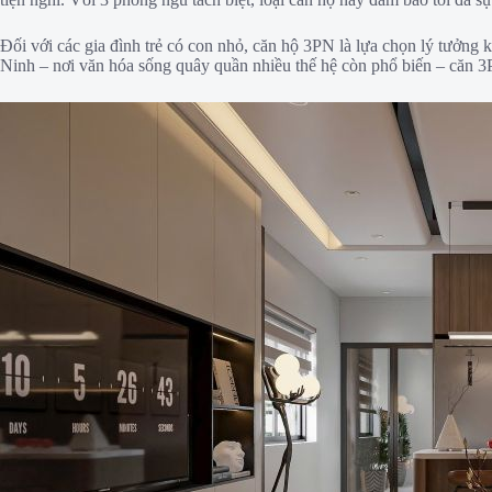
Đối với các gia đình trẻ có con nhỏ, căn hộ 3PN là lựa chọn lý tưởng k
Ninh – nơi văn hóa sống quây quần nhiều thế hệ còn phổ biến – căn 3