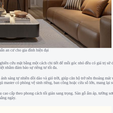
ẩn an cư cho gia đình hiện đại
ên cứu mặt bằng một cách chi tiết để mỗi góc nhỏ đều có giá trị sử d
biệt nhằm đảm bảo sự riêng tư tối đa.
n ánh sáng tự nhiên dồi dào và gió trời, giúp căn hộ trở nên thoáng má
ủ master có phòng vệ sinh riêng, ban công hoặc cửa sổ lớn, mang lại s
ệu cao cấp theo phong cách tối giản sang trọng. Sàn gỗ ấm áp, tường sơ
hằng ngày.