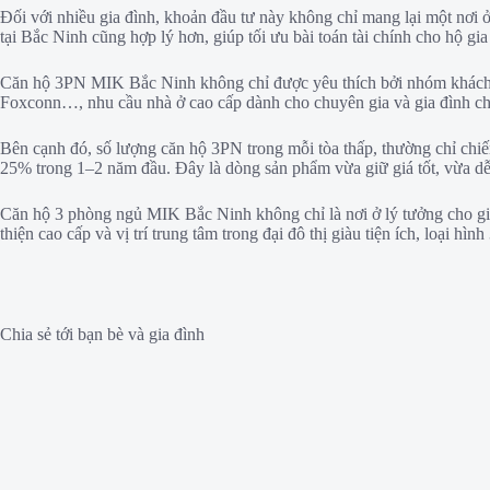
Đối với nhiều gia đình, khoản đầu tư này không chỉ mang lại một nơi ở c
tại Bắc Ninh cũng hợp lý hơn, giúp tối ưu bài toán tài chính cho hộ gia
Căn hộ 3PN MIK Bắc Ninh không chỉ được yêu thích bởi nhóm khách hà
Foxconn…, nhu cầu nhà ở cao cấp dành cho chuyên gia và gia đình chuy
Bên cạnh đó, số lượng căn hộ 3PN trong mỗi tòa thấp, thường chỉ chiế
25% trong 1–2 năm đầu. Đây là dòng sản phẩm vừa giữ giá tốt, vừa dễ
Căn hộ 3 phòng ngủ MIK Bắc Ninh không chỉ là nơi ở lý tưởng cho gia đì
thiện cao cấp và vị trí trung tâm trong đại đô thị giàu tiện ích, loại h
Chia sẻ tới bạn bè và gia đình