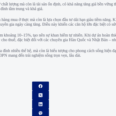
hất lượng mà còn là tài sản ổn định, có khả năng tăng giá bền vững theo
 đình tầm trung và khá giả.
ng mua ở thực mà còn là lựa chọn đầu tư dài hạn giàu tiềm năng. Kh
ên gia ngày càng tăng. Điều này khiến các căn hộ lớn đặc biệt có sức 
m khoảng 10–15%, tạo nên sự khan hiếm tự nhiên. Khi dự án hoàn thiện 
 cho thuê, đặc biệt đối với các chuyên gia Hàn Quốc và Nhật Bản – n
nh nhiều thế hệ, mà còn là biểu tượng cho phong cách sống hiện đại, ti
ình 3PN mang đến trải nghiệm sống trọn vẹn, lâu dài.