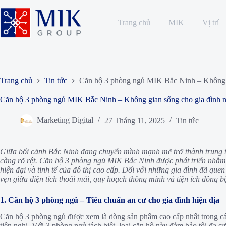
Chuyển
đến
phần
Trang chủ
MIK
Vị trí
nội
dung
Trang chủ
Tin tức
Căn hộ 3 phòng ngủ MIK Bắc Ninh – Không gi
Căn hộ 3 phòng ngủ MIK Bắc Ninh – Không gian sống cho gia đình n
Marketing Digital
27 Tháng 11, 2025
Tin tức
Giữa bối cảnh Bắc Ninh đang chuyển mình mạnh mẽ trở thành trung tâm
càng rõ rệt. Căn hộ 3 phòng ngủ MIK Bắc Ninh được phát triển nhằm 
hiện đại và tinh tế của đô thị cao cấp.
Đối với những gia đình đã quen
vẹn giữa diện tích thoải mái, quy hoạch thông minh và tiện ích đồng 
1. Căn hộ 3 phòng ngủ – Tiêu chuẩn an cư cho gia đình hiện địa
Căn hộ 3 phòng ngủ được xem là dòng sản phẩm cao cấp nhất trong cá
tiện nghi. Với 3 phòng ngủ tách biệt, loại căn hộ này đảm bảo tối đa 