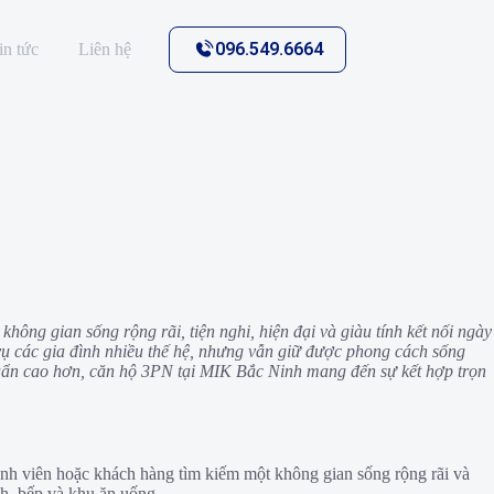
096.549.6664
in tức
Liên hệ
ng gian sống rộng rãi, tiện nghi, hiện đại và giàu tính kết nối ngày
ụ các gia đình nhiều thế hệ, nhưng vẫn giữ được phong cách sống
uẩn cao hơn, căn hộ 3PN tại MIK Bắc Ninh mang đến sự kết hợp trọn
nh viên hoặc khách hàng tìm kiếm một không gian sống rộng rãi và
ch, bếp và khu ăn uống.