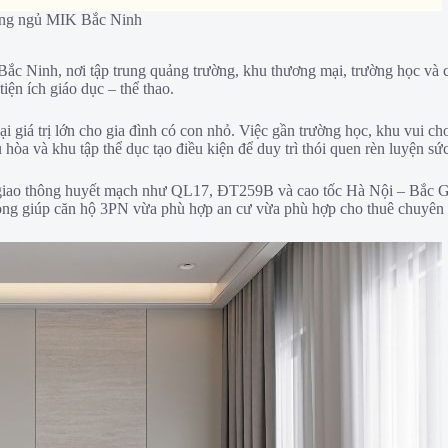
òng ngủ MIK Bắc Ninh
Bắc Ninh, nơi tập trung quảng trường, khu thương mại, trường học và cô
tiện ích giáo dục – thể thao.
i giá trị lớn cho gia đình có con nhỏ. Việc gần trường học, khu vui ch
 hòa và khu tập thể dục tạo điều kiện để duy trì thói quen rèn luyện s
giao thông huyết mạch như QL17, ĐT259B và cao tốc Hà Nội – Bắc Gi
rọng giúp căn hộ 3PN vừa phù hợp an cư vừa phù hợp cho thuê chuyên 